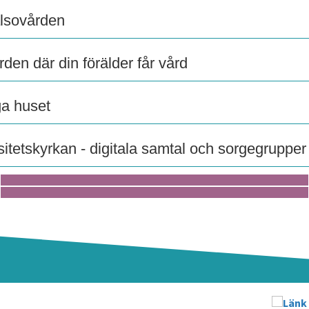
lsovården
den där din förälder får vård
a huset
sitetskyrkan - digitala samtal och sorgegrupper
Ta hand om dig
Stöd till den som är sjuk