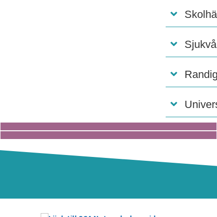
Skolhä
Sjukvår
Randig
Univer
Digitalt stöd
Barnkonventionen