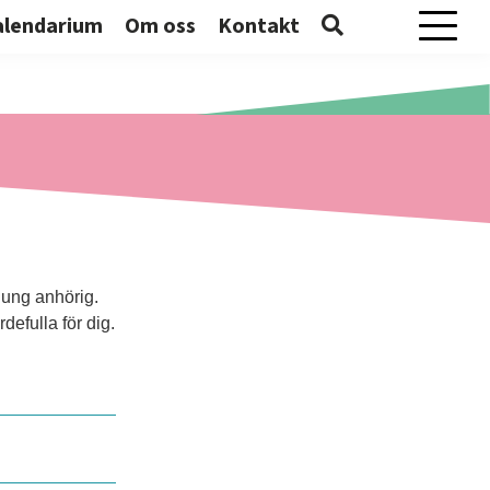
alendarium
Om oss
Kontakt
Mobilme
 ung anhörig.
defulla för dig.