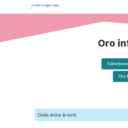
Oro in
Sömnbesv
Oro 
Detta ämne är tomt.