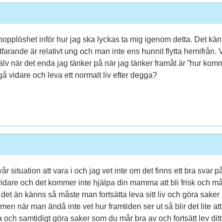
hopplöshet inför hur jag ska lyckas ta mig igenom detta. Det kän
rtfarande är relativt ung och man inte ens hunnit flytta hemifrån. 
själv när det enda jag tänker på när jag tänker framåt är ”hur ko
gå vidare och leva ett normalt liv efter degga?
 svår situation att vara i och jag vet inte om det finns ett bra s
 vidare och det kommer inte hjälpa din mamma att bli frisk och må
igt det än känns så måste man fortsätta leva sitt liv och göra saker
, men när man ändå inte vet hur framtiden ser ut så blir det lite a
h samtidigt göra saker som du mår bra av och fortsätt lev ditt l