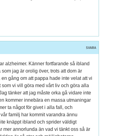
SVARA
har alzheimer. Känner fortfarande så ibland
om jag är orolig över, trots att dom är
 en gång om att pappa hade inte velat att vi
t som vi vill göra med vårt liv och göra alla
Jag tänker att jag måste orka gå vidare inte
omen kommer innebära en massa utmaningar
r ta något för givet i alla fall, och
t vår familj har kommit varandra ännu
ite knäppt ibland och sprider väldigt
är mer annorlunda än vad vi tänkt oss så är