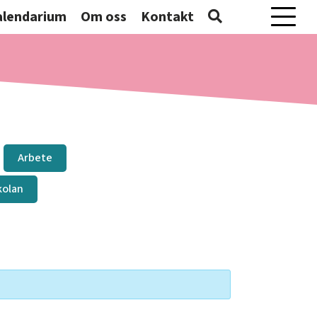
alendarium
Om oss
Kontakt
Mobilme
Arbete
kolan