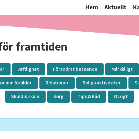
Hem
Aktuellt
K
för framtiden
är
Ärftlighet
Förändrat beteende
Mår dåligt
för min förälder
Relationer
Roliga aktiviteter
S
Skuld & skam
Sorg
Tips & Råd
Övrigt