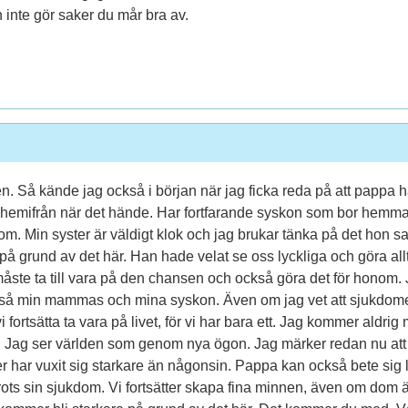
inte gör saker du mår bra av.
gen. Så kände jag också i början när jag ficka reda på att pappa 
 hemifrån när det hände. Har fortfarande syskon som bor hemma s
om. Min syster är väldigt klok och jag brukar tänka på det hon sa
iv på grund av det här. Han hade velat se oss lyckliga och göra all
måste ta till vara på den chansen och också göra det för honom. 
ckså min mammas och mina syskon. Även om jag vet att sjukd
fortsätta ta vara på livet, för vi har bara ett. Jag kommer aldrig me
allt. Jag ser världen som genom nya ögon. Jag märker redan nu at
r har vuxit sig starkare än någonsin. Pappa kan också bete sig l
rots sin sjukdom. Vi fortsätter skapa fina minnen, även om dom 