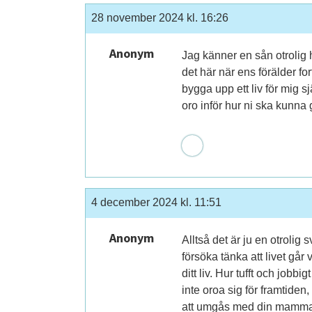
28 november 2024 kl. 16:26
Anonym
Jag känner en sån otrolig 
det här när ens förälder fo
bygga upp ett liv för mig 
oro inför hur ni ska kunna 
4 december 2024 kl. 11:51
Anonym
Alltså det är ju en otrolig
försöka tänka att livet går
ditt liv. Hur tufft och jobb
inte oroa sig för framtiden
att umgås med din mamma oc