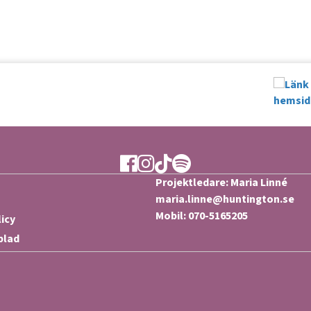
Ytan Facebook
Ytan Instagram
Ytan TikTok
Ytan Spotify
Projektledare: Maria Linné
maria.linne@huntington.se
Mobil: 070-5165205
licy
blad