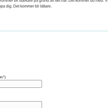
 kommer bli starkare på grund av det här. Det kommer du med. Vä
oppa dig. Det kommer bli lättare.
n
ym")