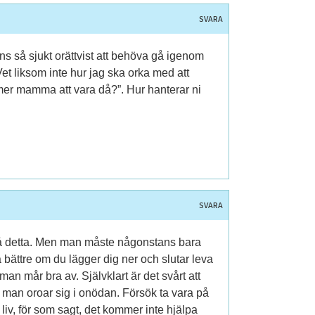
SVARA
ns så sjukt orättvist att behöva gå igenom
Vet liksom inte hur jag ska orka med att
mmer mamma att vara då?”. Hur hanterar ni
SVARA
var på detta. Men man måste någonstans bara
 bättre om du lägger dig ner och slutar leva
 man mår bra av. Självklart är det svårt att
tt man oroar sig i onödan. Försök ta vara på
iv, för som sagt, det kommer inte hjälpa