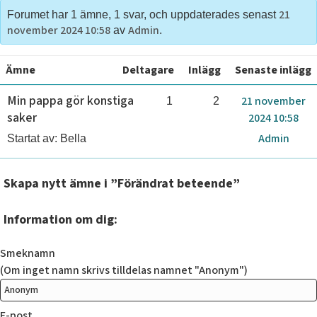
21
Forumet har 1 ämne, 1 svar, och uppdaterades senast
november 2024 10:58
Admin
av
.
Ämne
Deltagare
Inlägg
Senaste inlägg
Min pappa gör konstiga
21 november
1
2
saker
2024 10:58
Admin
Startat av:
Bella
Skapa nytt ämne i ”Förändrat beteende”
Information om dig:
Smeknamn
(Om inget namn skrivs tilldelas namnet "Anonym")
E-post