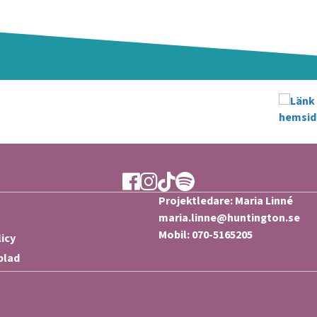
Ytan Facebook
Ytan Instagram
Ytan TikTok
Ytan Spotify
Projektledare: Maria Linné
maria.linne@huntington.se
Mobil: 070-5165205
licy
blad