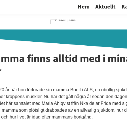
Hem
Aktuellt
K
mma finns alltid med i min
r
 20 år när hon förlorade sin mamma Bodil i ALS, en obotlig sju
 ner kroppens muskler. Nu har det gått några år sedan den dagen 
det här samtalet med Maria Ahlqvist från Nka delar Frida med sig
n mamma som plötsligt drabbades av en allvarlig sjukdom, hur 
och hur livet är idag efter mammans bortgång.