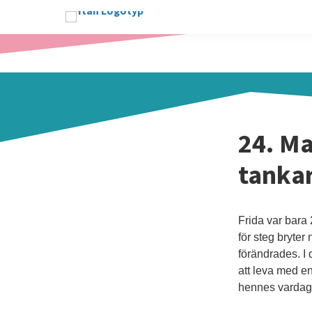
24. Ma
tanka
Frida var bara
för steg bryter
förändrades. I 
att leva med e
hennes vardag 