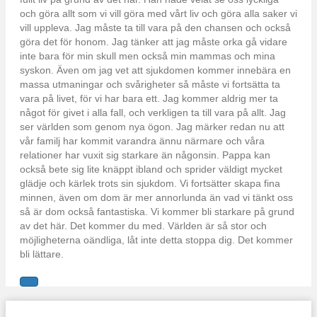
och göra allt som vi vill göra med vårt liv och göra alla saker vi
vill uppleva. Jag måste ta till vara på den chansen och också
göra det för honom. Jag tänker att jag måste orka gå vidare
inte bara för min skull men också min mammas och mina
syskon. Även om jag vet att sjukdomen kommer innebära en
massa utmaningar och svårigheter så måste vi fortsätta ta
vara på livet, för vi har bara ett. Jag kommer aldrig mer ta
något för givet i alla fall, och verkligen ta till vara på allt. Jag
ser världen som genom nya ögon. Jag märker redan nu att
vår familj har kommit varandra ännu närmare och våra
relationer har vuxit sig starkare än någonsin. Pappa kan
också bete sig lite knäppt ibland och sprider väldigt mycket
glädje och kärlek trots sin sjukdom. Vi fortsätter skapa fina
minnen, även om dom är mer annorlunda än vad vi tänkt oss
så är dom också fantastiska. Vi kommer bli starkare på grund
av det här. Det kommer du med. Världen är så stor och
möjligheterna oändliga, låt inte detta stoppa dig. Det kommer
bli lättare.