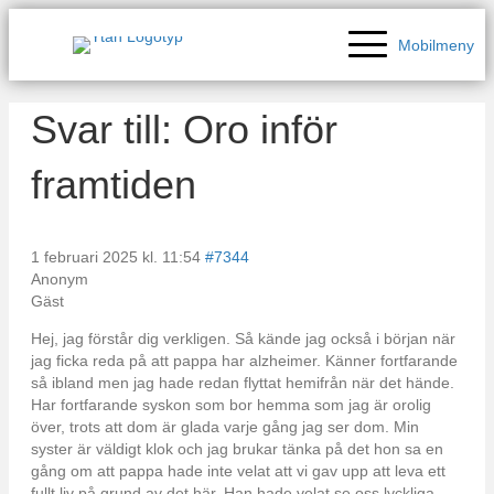
Mobilmeny
Svar till: Oro inför
framtiden
1 februari 2025 kl. 11:54
#7344
Anonym
Gäst
Hej, jag förstår dig verkligen. Så kände jag också i början när
jag ficka reda på att pappa har alzheimer. Känner fortfarande
så ibland men jag hade redan flyttat hemifrån när det hände.
Har fortfarande syskon som bor hemma som jag är orolig
över, trots att dom är glada varje gång jag ser dom. Min
syster är väldigt klok och jag brukar tänka på det hon sa en
gång om att pappa hade inte velat att vi gav upp att leva ett
fullt liv på grund av det här. Han hade velat se oss lyckliga