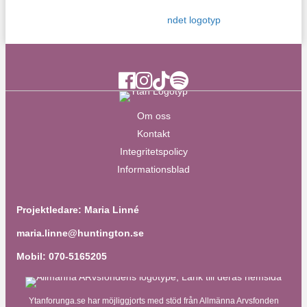
Ytan Facebook
Ytan Instagram
Ytan TikTok
Ytan Spotify
Om oss
Kontakt
Integritetspolicy
Informationsblad
Projektledare: Maria Linné
maria.linne@huntington.se
Mobil: 070-5165205
Ytanforunga.se har möjliggjorts med stöd från Allmänna Arvsfonden