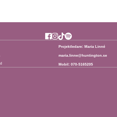
Ytan Facebook
Ytan Instagram
Ytan TikTok
Ytan Spotify
Projektledare: Maria Linné
maria.linne@huntington.se
y
ad
Mobil: 070-5165205