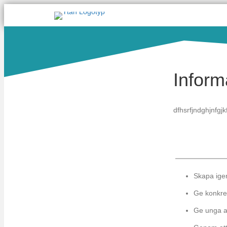
Inform
dfhsrfjndghjnfgj
Skapa igen
Ge konkret
Ge unga an