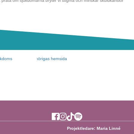
 prata om sjukdomarna bryter vi stigma och minskar skuldkänslor
Ytan Facebook
Ytan Instagram
Ytan TikTok
Ytan Spotify
Projektledare: Maria Linné