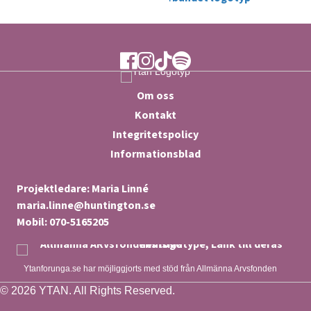
Ytan Facebook
Ytan Instagram
Ytan TikTok
Ytan Spotify
Om oss
Kontakt
Integritetspolicy
Informationsblad
Projektledare: Maria Linné
maria.linne@huntington.se
Mobil: 070-5165205
Ytanforunga.se har möjliggjorts med stöd från Allmänna Arvsfonden
© 2026 YTAN. All Rights Reserved.