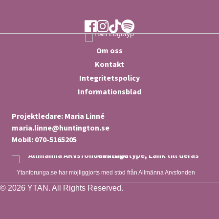
Ytan Facebook
Ytan Instagram
Ytan TikTok
Ytan Spotify
Om oss
Kontakt
Integritetspolicy
Informationsblad
Projektledare: Maria Linné
maria.linne@huntington.se
Mobil: 070-5165205
Ytanforunga.se har möjliggjorts med stöd från Allmänna Arvsfonden
© 2026 YTAN. All Rights Reserved.