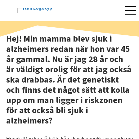
Mobil
Hej! Min mamma blev sjuk i
alzheimers redan när hon var 45
år gammal. Nu är jag 28 år och
är väldigt orolig för att jag också
ska drabbas. Är det genetiskt
och finns det något sätt att kolla
upp om man ligger i riskzonen
för att också bli sjuk i
alzheimers?
Henrik: Man kan få hjälp från klinisk genetik avseende om