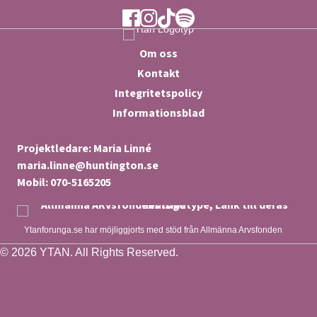
Ytan Facebook
Ytan Instagram
Ytan TikTok
Ytan Spotify
Om oss
Kontakt
Integritetspolicy
Informationsblad
Projektledare: Maria Linné
maria.linne@huntington.se
Mobil: 070-5165205
Ytanforunga.se har möjliggjorts med stöd från Allmänna Arvsfonden
© 2026 YTAN. All Rights Reserved.