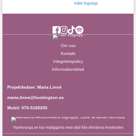
Ytan Facebook
Ytan Instagram
Ytan TikTok
Ytan Spotify
Om oss
Kontakt
Integritetspolicy
Informationsblad
Projektledare: Maria Linné
maria.linne@huntington.se
Mobil: 070-5165205
Ytanforunga.se har möjliggjorts med stöd från Allmänna Arvsfonden